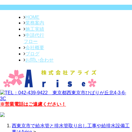
HOME
業務案内
施工実績
申請代行
フロー
会社概要
ブログ
お問い合わせ
※営業電話はご遠慮ください！
西東京市で給水管と排水管取り出し工事や給排水設備工
事はArise
>